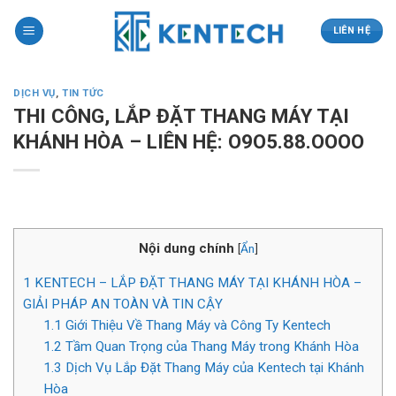
Skip
to
LIÊN HỆ
content
DỊCH VỤ
,
TIN TỨC
THI CÔNG, LẮP ĐẶT THANG MÁY TẠI
KHÁNH HÒA – LIÊN HỆ: O9O5.88.OOOO
Nội dung chính
[
Ẩn
]
1
KENTECH – LẮP ĐẶT THANG MÁY TẠI KHÁNH HÒA –
GIẢI PHÁP AN TOÀN VÀ TIN CẬY
1.1
Giới Thiệu Về Thang Máy và Công Ty Kentech
1.2
Tầm Quan Trọng của Thang Máy trong Khánh Hòa
1.3
Dịch Vụ Lắp Đặt Thang Máy của Kentech tại Khánh
Hòa