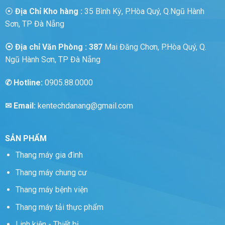
⦿
Địa Chỉ Kho hàng :
35 Bình Kỳ, P.Hòa Quý, Q.Ngũ Hành
Sơn, TP Đà Nẵng
⦿ Địa chỉ Văn Phòng : 387
Mai Đăng Chơn, P.Hòa Quý, Q.
Ngũ Hành Sơn, TP Đà Nẵng
✆
Hotline:
0905.88.0000
✉ Email:
kentechdanang@gmail.com
SẢN PHẨM
Thang máy gia đình
Thang máy chung cư
Thang máy bệnh viện
Thang máy tải thực phẩm
Linh kiện - Thiết bị