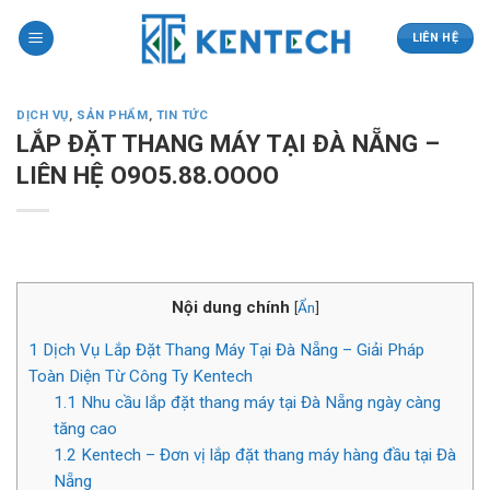
Skip
to
LIÊN HỆ
content
DỊCH VỤ
,
SẢN PHẨM
,
TIN TỨC
LẮP ĐẶT THANG MÁY TẠI ĐÀ NẴNG –
LIÊN HỆ O9O5.88.OOOO
Nội dung chính
[
Ẩn
]
1
Dịch Vụ Lắp Đặt Thang Máy Tại Đà Nẵng – Giải Pháp
Toàn Diện Từ Công Ty Kentech
1.1
Nhu cầu lắp đặt thang máy tại Đà Nẵng ngày càng
tăng cao
1.2
Kentech – Đơn vị lắp đặt thang máy hàng đầu tại Đà
Nẵng