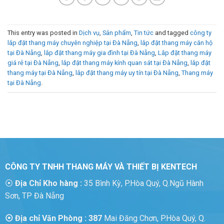
This entry was posted in
Dịch vụ
,
Sản phẩm
,
Tin tức
and tagged
công ty
lắp đặt thang máy chuyên nghiệp tại Đà Nẵng
,
lắp đặt thang máy căn hộ
tại Đà Nẵng
,
lắp đặt thang máy gia đình tại Đà Nẵng
,
Lắp đặt thang máy
giá rẻ tại Đà Nẵng
,
lắp đặt thang máy kính quan sát tại Đà Nẵng
,
lắp đặt
thang máy tại Đà Nẵng
,
lắp đặt thang máy uy tín tại Đà Nẵng
,
Thang máy
tại Đà Nẵng
.
CÔNG TY TNHH THANG MÁY VÀ THIẾT BỊ KENTECH
⦿
Địa Chỉ Kho hàng :
35 Bình Kỳ, P.Hòa Quý, Q.Ngũ Hành
Sơn, TP Đà Nẵng
⦿ Địa chỉ Văn Phòng : 387
Mai Đăng Chơn, P.Hòa Quý, Q.