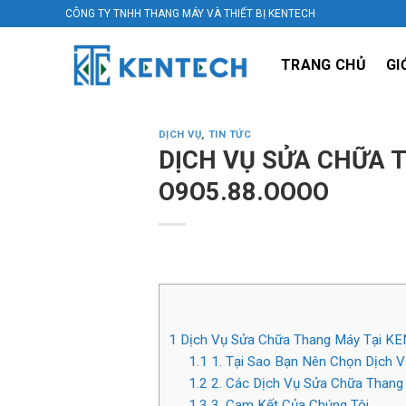
Skip
CÔNG TY TNHH THANG MÁY VÀ THIẾT BỊ KENTECH
to
content
TRANG CHỦ
GI
DỊCH VỤ
,
TIN TỨC
DỊCH VỤ SỬA CHỮA 
O9O5.88.OOOO
1
Dịch Vụ Sửa Chữa Thang Máy Tại KEN
1.1
1. Tại Sao Bạn Nên Chọn Dịch
1.2
2. Các Dịch Vụ Sửa Chữa Than
1.3
3. Cam Kết Của Chúng Tôi