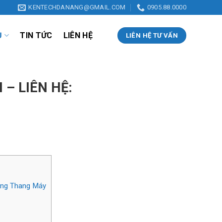
KENTECHDANANG@GMAIL.COM
0905.88.0000
Ụ
TIN TỨC
LIÊN HỆ
LIÊN HỆ TƯ VẤN
– LIÊN HỆ:
ống Thang Máy