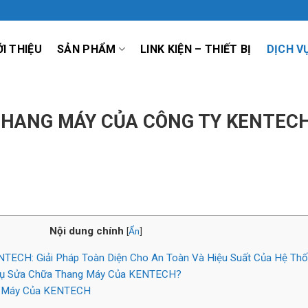
ỚI THIỆU
SẢN PHẨM
LINK KIỆN – THIẾT BỊ
DỊCH V
THANG MÁY CỦA CÔNG TY KENTECH 
Nội dung chính
[
Ẩn
]
TECH: Giải Pháp Toàn Diện Cho An Toàn Và Hiệu Suất Của Hệ Th
 Vụ Sửa Chữa Thang Máy Của KENTECH?
g Máy Của KENTECH