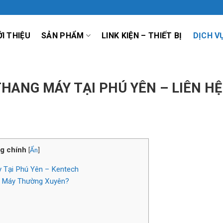
ỚI THIỆU
SẢN PHẨM
LINK KIỆN – THIẾT BỊ
DỊCH V
THANG MÁY TẠI PHÚ YÊN – LIÊN HỆ
g chính
[
Ẩn
]
 Tại Phú Yên – Kentech
g Máy Thường Xuyên?