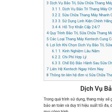
3
Dịch Vụ Bảo Trì, Sửa Chữa Thang Má
3.1
1. Dịch Vụ Bảo Trì Thang Máy C
3.2
2. Sửa Chữa Thang Máy Nhanh 
3.3
3. Sử Dụng Linh Kiện Chính Hãn
3.4
4. Hỗ Trợ Khẩn Cấp 24/7
4
Quy Trình Bảo Trì, Sửa Chữa Thang M
5
Các Loại Thang Máy Kentech Cung Cấ
6
Lợi Ích Khi Chọn Dịch Vụ Bảo Trì, S
6.1
1. Kinh Nghiệm Lâu Năm
6.2
2. Chi Phí Hợp Lý
6.3
3. Chế Độ Bảo Hành Sau Sửa C
7
Liên Hệ Kentech Ngay Hôm Nay
8
Thông tin liên hệ đơn vị Sửa Chữa T
Dịch Vụ Bả
Trong quá trình sử dụng, thang máy sẽ
bảo an toàn và duy trì hiệu suất tối đa, 
mọi công trình.