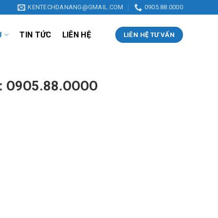
KENTECHDANANG@GMAIL.COM
0905.88.0000
Ụ
TIN TỨC
LIÊN HỆ
LIÊN HỆ TƯ VẤN
: O9O5.88.OOOO