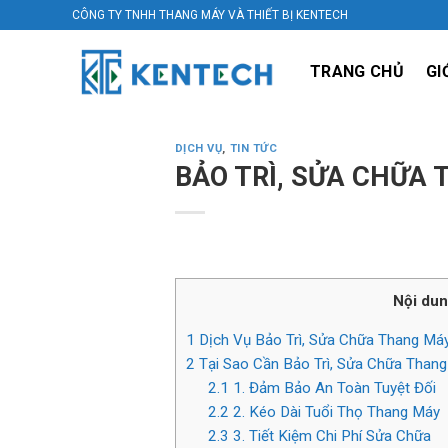
Skip
CÔNG TY TNHH THANG MÁY VÀ THIẾT BỊ KENTECH
to
content
TRANG CHỦ
GI
DỊCH VỤ
,
TIN TỨC
BẢO TRÌ, SỬA CHỮA 
Nội dun
1
Dịch Vụ Bảo Trì, Sửa Chữa Thang Máy
2
Tại Sao Cần Bảo Trì, Sửa Chữa Than
2.1
1. Đảm Bảo An Toàn Tuyệt Đối
2.2
2. Kéo Dài Tuổi Thọ Thang Máy
2.3
3. Tiết Kiệm Chi Phí Sửa Chữa