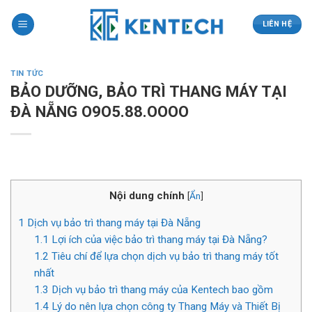
Skip
to
LIÊN HỆ
content
TIN TỨC
BẢO DƯỠNG, BẢO TRÌ THANG MÁY TẠI
ĐÀ NẴNG O9O5.88.OOOO
Nội dung chính
[
Ẩn
]
1
Dịch vụ bảo trì thang máy tại Đà Nẵng
1.1
Lợi ích của việc bảo trì thang máy tại Đà Nẵng?
1.2
Tiêu chí để lựa chọn dịch vụ bảo trì thang máy tốt
nhất
1.3
Dịch vụ bảo trì thang máy của Kentech bao gồm
1.4
Lý do nên lựa chọn công ty Thang Máy và Thiết Bị